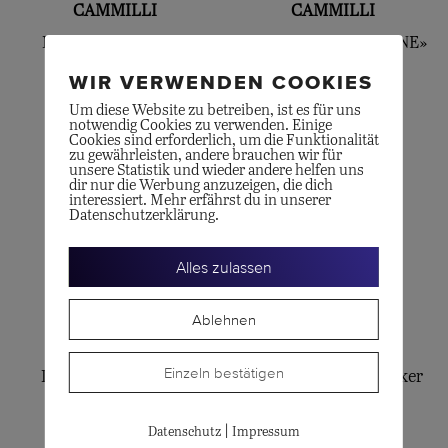
CAMMILLI
CAMMILLI
Brillantring «Dune»
BRILLANTRING «DUNE»
CHF
4'370.00
CHF
2'790.00
WIR VERWENDEN COOKIES
Um diese Website zu betreiben, ist es für uns
notwendig Cookies zu verwenden. Einige
Cookies sind erforderlich, um die Funktionalität
zu gewährleisten, andere brauchen wir für
unsere Statistik und wieder andere helfen uns
dir nur die Werbung anzuzeigen, die dich
interessiert. Mehr erfährst du in unserer
Datenschutzerklärung.
Alles zulassen
Ablehnen
CAMMILLI
CAMMILLI
Einzeln bestätigen
Dune Assolo Collier
Dune Assolo Ohrstecker
CHF
1'870.00
CHF
2'190.00
|
Datenschutz
Impressum