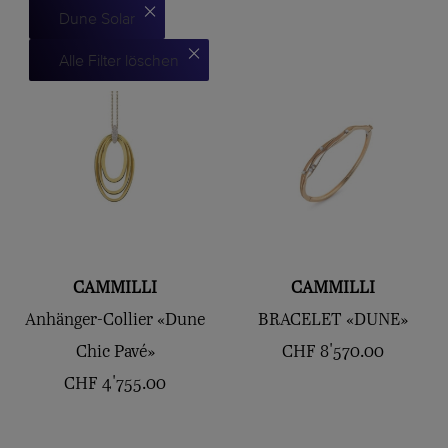
Dune Solar
Alle Filter löschen
CAMMILLI
CAMMILLI
Anhänger-Collier «Dune
BRACELET «DUNE»
Chic Pavé»
CHF
8'570.00
CHF
4'755.00