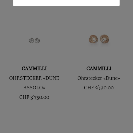
CAMMILLI
CAMMILLI
OHRSTECKER «DUNE
Ohrstecker «Dune»
ASSOLO»
CHF
2'510.00
CHF
3'750.00