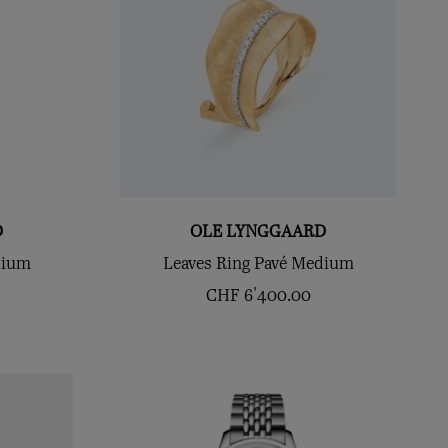
D
OLE LYNGGAARD
dium
Leaves Ring Pavé Medium
CHF
6'400.00