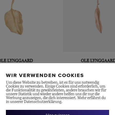
OLE LYNGGAARD
OLE LYNGGAAR
ves-Anhänger «rund»
Leaves-Anhänger, sm
WIR VERWENDEN COOKIES
CHF
3'100.00
CHF
1'400.00
Um diese Website zu betreiben, ist es für uns notwendig
Cookies zu verwenden. Einige Cookies sind erforderlich, um
die Funktionalität zu gewährleisten, andere brauchen wir für
unsere Statistik und wieder andere helfen uns dir nur die
Werbung anzuzeigen, die dich interessiert. Mehr erfährst du
in unserer Datenschutzerklärung.