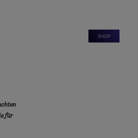
SHOP
suchten
e für