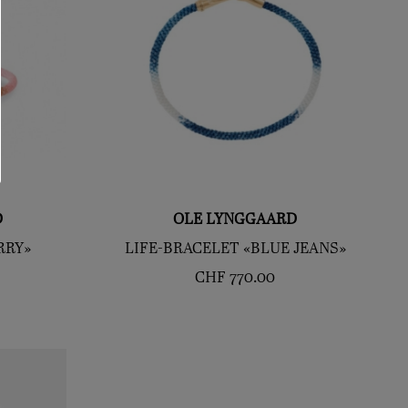
D
OLE LYNGGAARD
RRY»
LIFE-BRACELET «BLUE JEANS»
CHF
770.00