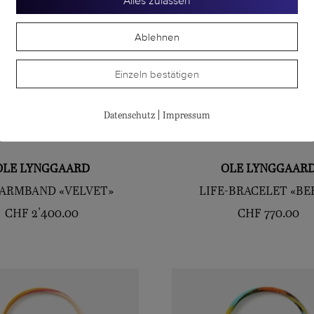
Alles zulassen
Ablehnen
Einzeln bestätigen
|
Datenschutz
Impressum
OLE LYNGGAARD
OLE LYNGGAAR
-ARMBAND «VELVET»
LIFE-BRACELET «BE
CHF
2'400.00
CHF
770.00