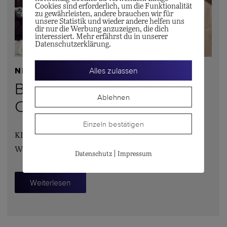
Cookies sind erforderlich, um die Funktionalität
zu gewährleisten, andere brauchen wir für
unsere Statistik und wieder andere helfen uns
dir nur die Werbung anzuzeigen, die dich
interessiert. Mehr erfährst du in unserer
Datenschutzerklärung.
Alles zulassen
NEWS
Breitling – die neue
Ablehnen
Chronomat
Einzeln bestätigen
KLEINE VERFEINERUNGEN MIT GROSSER
WIRKUNG
|
Datenschutz
Impressum
Weiterlesen