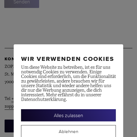
WIR VERWENDEN COOKIES
KONTAKT
ZOPPI AG
Um diese Website zu betreiben, ist es für uns
notwendig Cookies zu verwenden. Einige
St. Martinsplatz 1
Cookies sind erforderlich, um die Funktionalität
zu gewährleisten, andere brauchen wir für
7000 Chur
unsere Statistik und wieder andere helfen uns
dir nur die Werbung anzuzeigen, die dich
interessiert. Mehr erfährst du in unserer
Tel
+41 81 252 37 65
Datenschutzerklärung.
zoppi@zoppi.swiss
Alles zulassen
Beratungstermin vereinbaren
Ablehnen