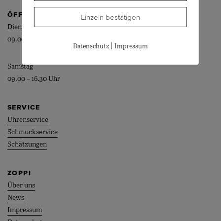
ÖFFNUNGSZEITEN
Einzeln bestätigen
Dienstag – Freitag
09.00 – 18.30 Uhr
|
Datenschutz
Impressum
Samstag
09.00 – 16.30 Uhr
SERVICE
Uhrenservice
Schmuckservice
Schätzungen
ZOPPI
Über uns
News
Impressum