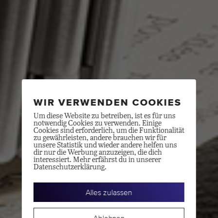
WIR VERWENDEN COOKIES
Um diese Website zu betreiben, ist es für uns
notwendig Cookies zu verwenden. Einige
Cookies sind erforderlich, um die Funktionalität
zu gewährleisten, andere brauchen wir für
unsere Statistik und wieder andere helfen uns
dir nur die Werbung anzuzeigen, die dich
interessiert. Mehr erfährst du in unserer
Datenschutzerklärung.
Alles zulassen
Ablehnen