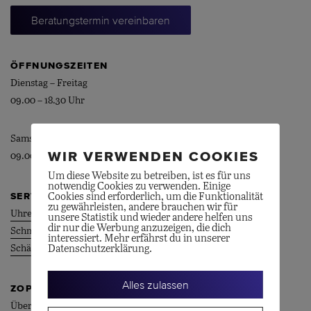
Beratungstermin vereinbaren
ÖFFNUNGSZEITEN
Dienstag – Freitag
09.00 – 18.30 Uhr
Samstag
WIR VERWENDEN COOKIES
09.00 – 16.30 Uhr
Um diese Website zu betreiben, ist es für uns
notwendig Cookies zu verwenden. Einige
SERVICE
Cookies sind erforderlich, um die Funktionalität
zu gewährleisten, andere brauchen wir für
Uhrenservice
unsere Statistik und wieder andere helfen uns
dir nur die Werbung anzuzeigen, die dich
Schmuckservice
interessiert. Mehr erfährst du in unserer
Datenschutzerklärung.
Schätzungen
Alles zulassen
ZOPPI
Über uns