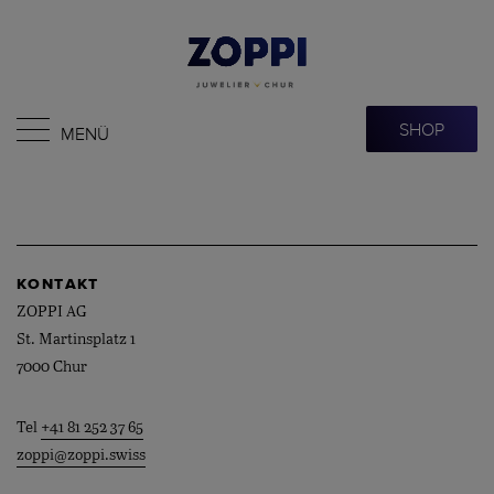
SHOP
MENÜ
KONTAKT
ZOPPI AG
St. Martinsplatz 1
7000 Chur
Tel
+41 81 252 37 65
zoppi@zoppi.swiss