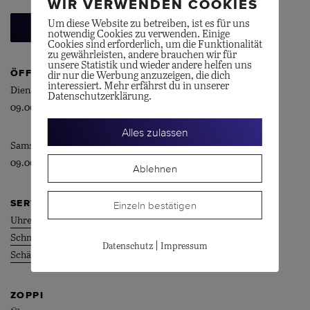
WIR VERWENDEN COOKIES
Um diese Website zu betreiben, ist es für uns
Beratungstermin vereinbaren
notwendig Cookies zu verwenden. Einige
Cookies sind erforderlich, um die Funktionalität
zu gewährleisten, andere brauchen wir für
unsere Statistik und wieder andere helfen uns
ÖFFNUNGSZEITEN
dir nur die Werbung anzuzeigen, die dich
interessiert. Mehr erfährst du in unserer
Dienstag – Freitag
Datenschutzerklärung.
09.00 – 18.30 Uhr
Alles zulassen
Samstag
09.00 – 16.30 Uhr
Ablehnen
SERVICE
Einzeln bestätigen
Uhrenservice
Schmuckservice
|
Datenschutz
Impressum
Schätzungen
ZOPPI