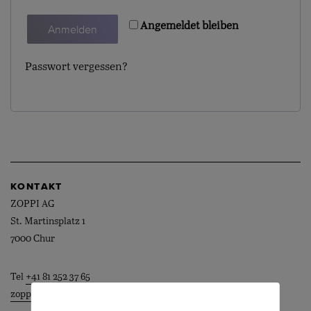
Angemeldet bleiben
Anmelden
Passwort vergessen?
KONTAKT
ZOPPI AG
St. Martinsplatz 1
7000 Chur
Tel
+41 81 252 37 65
zoppi@zoppi.swiss