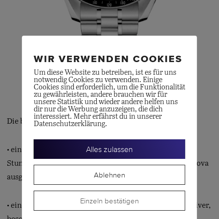
WIR VERWENDEN COOKIES
Um diese Website zu betreiben, ist es für uns
notwendig Cookies zu verwenden. Einige
Cookies sind erforderlich, um die Funktionalität
zu gewährleisten, andere brauchen wir für
unsere Statistik und wieder andere helfen uns
dir nur die Werbung anzuzeigen, die dich
interessiert. Mehr erfährst du in unserer
Die beiden 42-mm-Modelle der Reihe umfassen:
Datenschutzerklärung.
Alles zulassen
• ein Modell in Edelstahl mit rhodinierten Zeigern und
Stundenindizes, die allesamt mit weisser Super-LumiNova
Ablehnen
ausgelegt sind
Einzeln bestätigen
• ein Modell in 18K Moonshine™-Gold, OMEGAs exklusiver,
besonders langlebiger Legierung in Gelbgold. Das