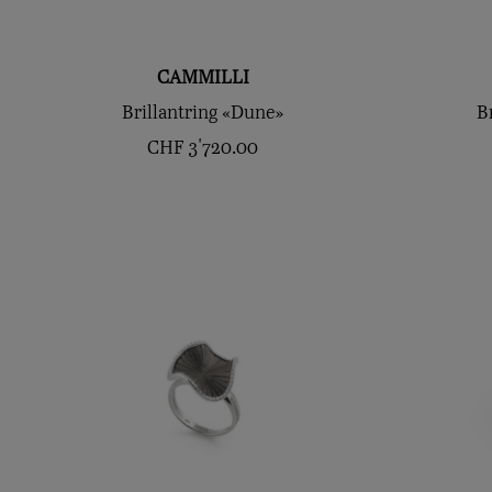
CAMMILLI
Brillantring «Dune»
B
CHF
3'720.00