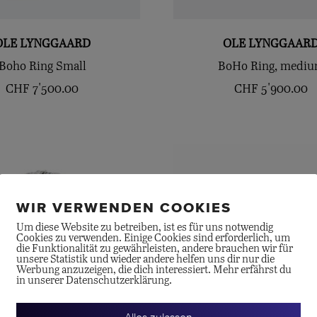
OLE LYNGGAARD
OLE LYNGGAAR
Boho Ring Small
BoHo Ring, medi
CHF
7'500.00
CHF
5'900.00
WIR VERWENDEN COOKIES
Um diese Website zu betreiben, ist es für uns notwendig
Cookies zu verwenden. Einige Cookies sind erforderlich, um
die Funktionalität zu gewährleisten, andere brauchen wir für
unsere Statistik und wieder andere helfen uns dir nur die
Werbung anzuzeigen, die dich interessiert. Mehr erfährst du
in unserer Datenschutzerklärung.