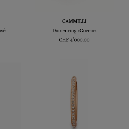
CAMMILLI
avé
Damenring «Goccia»
CHF
4'000.00