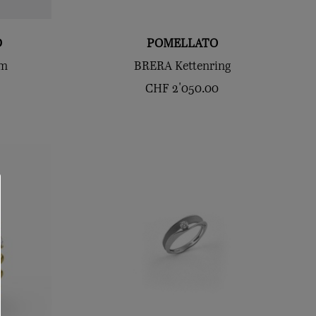
D
POMELLATO
um
BRERA Kettenring
CHF
2'050.00