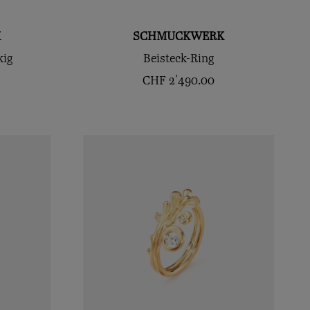
K
SCHMUCKWERK
kig
Beisteck-Ring
CHF
2'490.00