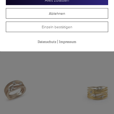
Alles zulassen
Ablehnen
ERAFINO CONSOLI
SERAFINO CONSO
etto-Ring Multi-Size
Brevetto-Ring Multi-
Einzeln bestätigen
CHF
15'750.00
CHF
9'650.00
|
Datenschutz
Impressum