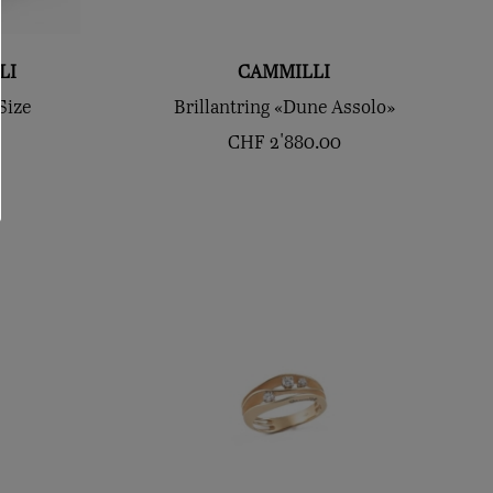
LI
CAMMILLI
Size
Brillantring «Dune Assolo»
CHF
2'880.00