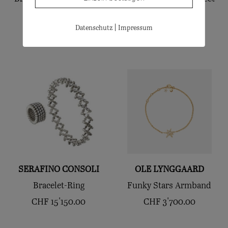
CHF
2'500.00
Drops
|
Datenschutz
Impressum
CHF
230.00
SERAFINO CONSOLI
OLE LYNGGAARD
Bracelet-Ring
Funky Stars Armband
CHF
15'150.00
CHF
3'700.00