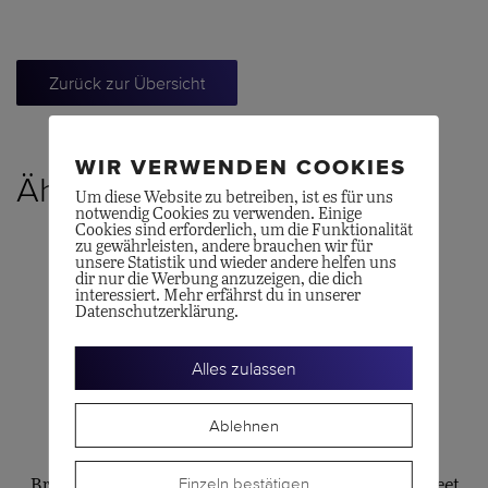
Zurück zur Übersicht
WIR VERWENDEN COOKIES
Ähnliche Produkte
Um diese Website zu betreiben, ist es für uns
notwendig Cookies zu verwenden. Einige
Cookies sind erforderlich, um die Funktionalität
zu gewährleisten, andere brauchen wir für
unsere Statistik und wieder andere helfen uns
dir nur die Werbung anzuzeigen, die dich
interessiert. Mehr erfährst du in unserer
Datenschutzerklärung.
Alles zulassen
Ablehnen
OLE LYNGGAARD
OLE LYNGGAARD
Einzeln bestätigen
Bracelet Shooting Stars
Silk-Armband für Sweet