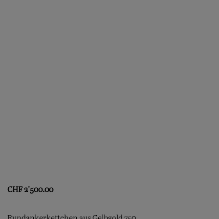
CHF
2'500.00
Rundankerkettchen aus Gelbgold 750