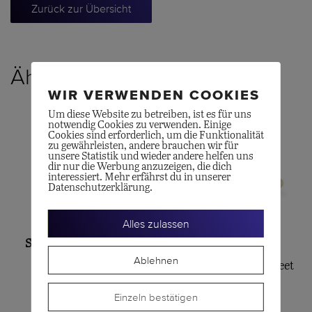
Zurück zur Übersicht
Ähnliche Produkte
WIR VERWENDEN COOKIES
Um diese Website zu betreiben, ist es für uns
notwendig Cookies zu verwenden. Einige
Cookies sind erforderlich, um die Funktionalität
zu gewährleisten, andere brauchen wir für
unsere Statistik und wieder andere helfen uns
dir nur die Werbung anzuzeigen, die dich
interessiert. Mehr erfährst du in unserer
Datenschutzerklärung.
Alles zulassen
SERAFINO CONSOLI
OLE LYNGGAARD
Ablehnen
Bracelet-Ring
Silk-Armband für Sweet
CHF
15'150.00
Drops
Einzeln bestätigen
CHF
230.00