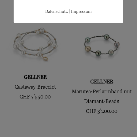
|
Datenschutz
Impressum
GELLNER
GELLNER
Castaway-Bracelet
Marutea-Perlarmband mit
CHF
7'550.00
Diamant-Beads
CHF
3'200.00