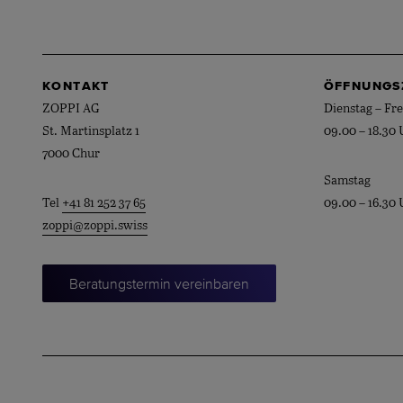
KONTAKT
ÖFFNUNGS
ZOPPI AG
Dienstag – Fre
St. Martinsplatz 1
09.00 – 18.30 
7000 Chur
Samstag
Tel
+41 81 252 37 65
09.00 – 16.30 
zoppi@zoppi.swiss
Beratungstermin vereinbaren