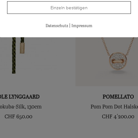
Einzeln bestätigen
|
Datenschutz
Impressum
OLE LYNGGAARD
POMELLATO
okuba-Silk, 130cm
Pom Pom Dot Halske
CHF
650.00
CHF
4'200.00