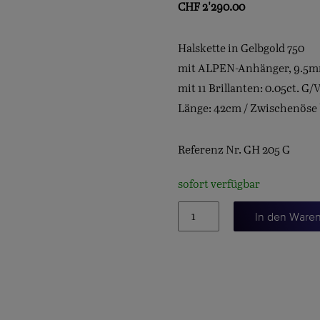
CHF
2'290.00
Halskette in Gelbgold 750
mit ALPEN-Anhänger, 9.5m
mit 11 Brillanten: 0.05ct. G/
Länge: 42cm / Zwischenöse
Referenz Nr. GH 205 G
sofort verfügbar
Halskette
In den Ware
mit
Alpen-
Annhänger
Menge