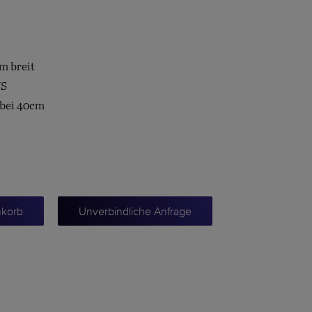
m breit
VS
 bei 40cm
nkorb
Unverbindliche Anfrage