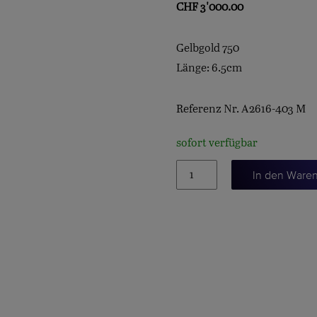
CHF
3'000.00
Gelbgold 750
Länge: 6.5cm
Referenz Nr. A2616-403 M
sofort verfügbar
Leaves
In den Ware
Anhänger
medium
Menge