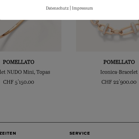
|
Datenschutz
Impressum
POMELLATO
POMELLATO
let NUDO Mini, Topas
Iconica-Bracelet
CHF
5'150.00
CHF
22'900.00
ZEITEN
SERVICE