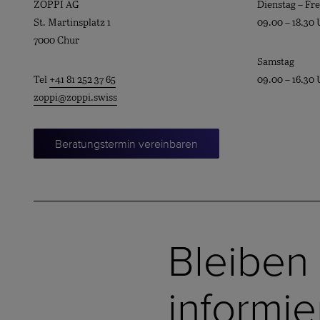
ZOPPI AG
Dienstag – Fre
St. Martinsplatz 1
09.00 – 18.30 
7000 Chur
Samstag
Tel
+41 81 252 37 65
09.00 – 16.30 
zoppi@zoppi.swiss
Beratungstermin vereinbaren
Bleiben
informie