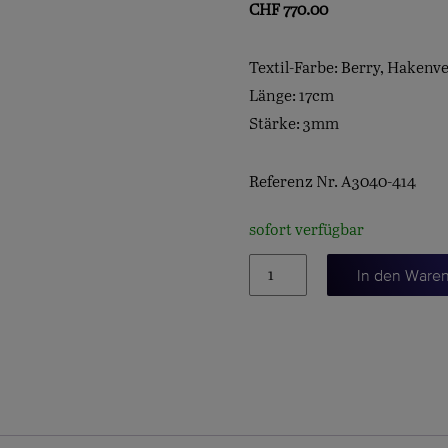
CHF
770.00
Textil-Farbe: Berry, Hakenve
Länge: 17cm
Stärke: 3mm
Referenz Nr. A3040-414
sofort verfügbar
LIFE-
In den Ware
BRACELET
"BERRY"
Menge