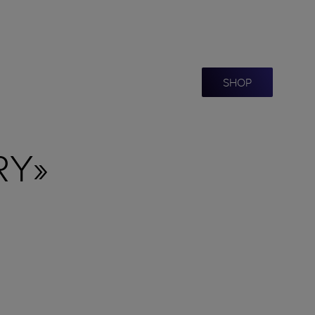
SHOP
RY»