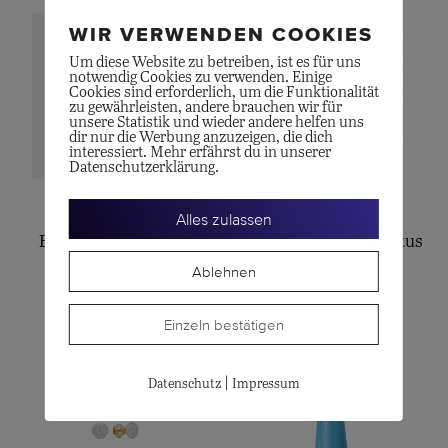
WIR VERWENDEN COOKIES
Um diese Website zu betreiben, ist es für uns
notwendig Cookies zu verwenden. Einige
Cookies sind erforderlich, um die Funktionalität
zu gewährleisten, andere brauchen wir für
unsere Statistik und wieder andere helfen uns
dir nur die Werbung anzuzeigen, die dich
interessiert. Mehr erfährst du in unserer
Datenschutzerklärung.
OLE LYNGGAARD
OLE LYNGGAARD
Alles zulassen
BoHo Ohrclip, small
Ohrhänger Circus Lotus
Ablehnen
CHF
2'700.00
CHF
6'900.00
Einzeln bestätigen
|
Datenschutz
Impressum