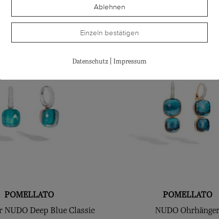
te
Ablehnen
Einzeln bestätigen
|
Datenschutz
Impressum
POMELLATO
POMELLATO
r NUDO Deep Blue Classic
NUDO Ohrhänge