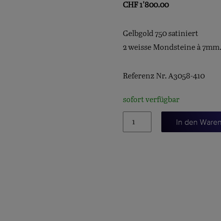
CHF
1'800.00
Gelbgold 750 satiniert
2 weisse Mondsteine à 7mm
Referenz Nr. A3058-410
sofort verfügbar
Lotus-
In den Ware
Ohrstecker,
Mondstein
Menge