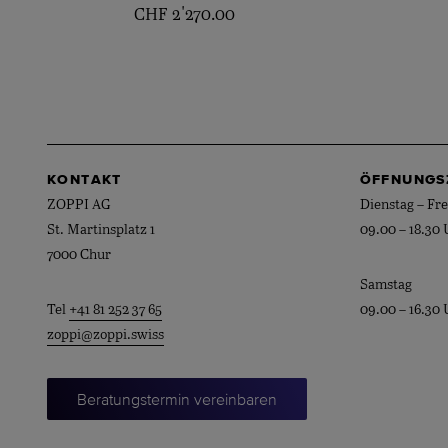
CHF
2'270.00
KONTAKT
ÖFFNUNGS
ZOPPI AG
Dienstag – Fre
St. Martinsplatz 1
09.00 – 18.30 
7000 Chur
Samstag
Tel
+41 81 252 37 65
09.00 – 16.30 
zoppi@zoppi.swiss
Beratungstermin vereinbaren