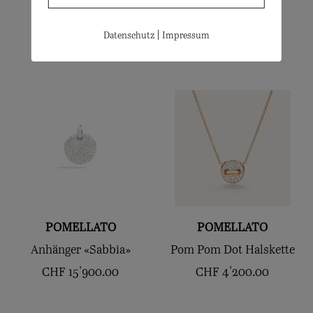
CHF
4'400.00
Granat
|
Datenschutz
Impressum
CHF
8'400.00
POMELLATO
POMELLATO
Anhänger «Sabbia»
Pom Pom Dot Halskette
CHF
15'900.00
CHF
4'200.00