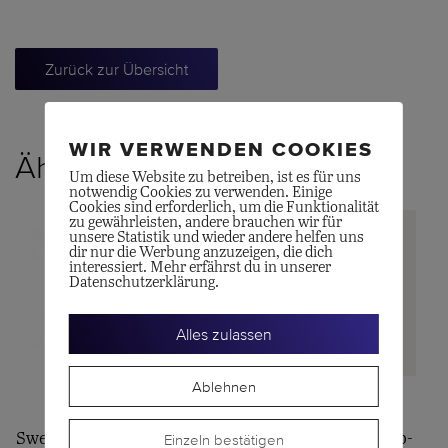
Zurück zur Übersicht
WIR VERWENDEN COOKIES
Ähnliche Produkte
Um diese Website zu betreiben, ist es für uns
notwendig Cookies zu verwenden. Einige
Cookies sind erforderlich, um die Funktionalität
zu gewährleisten, andere brauchen wir für
unsere Statistik und wieder andere helfen uns
dir nur die Werbung anzuzeigen, die dich
interessiert. Mehr erfährst du in unserer
Datenschutzerklärung.
Alles zulassen
Ablehnen
OLE LYNGGAARD
POMELLATO
Einzeln bestätigen
Sweet Spot Shooting Stars
Fancy Rotgold Pyrop-