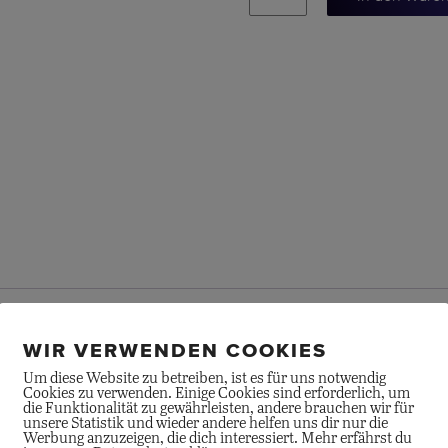
B01
CHRONOGRAPH
46
Menge
 Reise. Vor 70 Jahren wurden diverse Modelle dieser Breitling I
WIR VERWENDEN COOKIES
Verbesserungen noch verfeinert wurden. Und wenn es eine Neueru
Um diese Website zu betreiben, ist es für uns notwendig
Cookies zu verwenden. Einige Cookies sind erforderlich, um
ich waren  bei 12 Uhr. Getragen von Astronauten im Weltraum un
die Funktionalität zu gewährleisten, andere brauchen wir für
unsere Statistik und wieder andere helfen uns dir nur die
der unverwechselbarsten Uhren aller Zeiten.
Werbung anzuzeigen, die dich interessiert. Mehr erfährst du