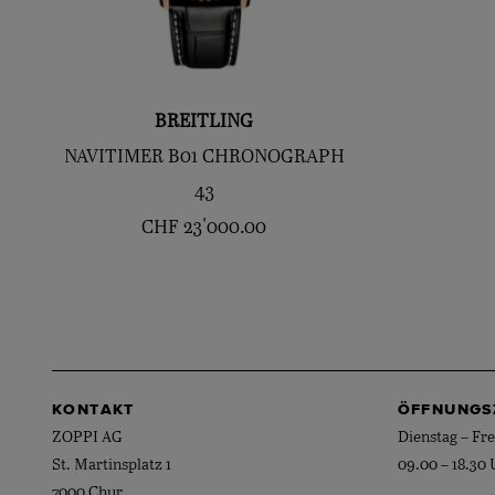
BREITLING
NAVITIMER B01 CHRONOGRAPH
43
CHF
23'000.00
KONTAKT
ÖFFNUNGS
ZOPPI AG
Dienstag – Fre
St. Martinsplatz 1
09.00 – 18.30 
7000 Chur