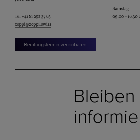
Samstag
Tel
+41 81 252 37 65
09.00 – 16.30 
zoppi@zoppi.swiss
Beratungstermin vereinbaren
Bleiben
informie