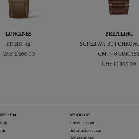
LONGINES
BREITLING
SPIRIT 42
SUPER AVI B04 CHRO
CHF
2'200.00
GMT 46 CURTIS
CHF
10'300.00
ZEITEN
SERVICE
itag
Uhrenservice
Uhr
Schmuckservice
Schätzungen