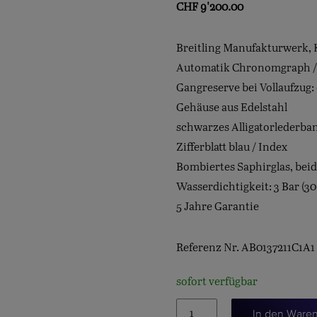
CHF
9'200.00
Breitling Manufakturwerk, K
Automatik Chronomgraph 
Gangreserve bei Vollaufzug:
Gehäuse aus Edelstahl
schwarzes Alligatorlederba
Zifferblatt blau / Index
Bombiertes Saphirglas, beid
Wasserdichtigkeit: 3 Bar (30
5 Jahre Garantie
Referenz Nr. AB0137211C1A1
sofort verfügbar
NAVITIMER
In den Ware