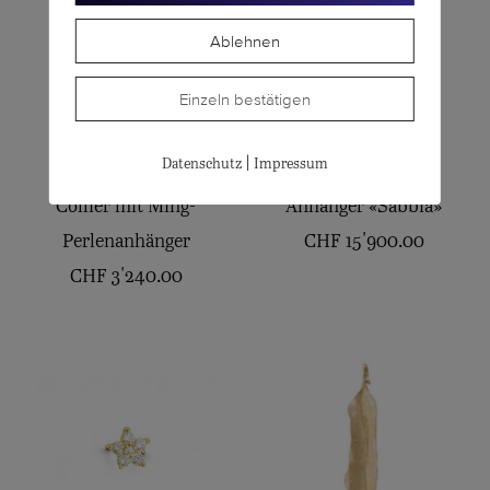
Ablehnen
Einzeln bestätigen
|
Datenschutz
Impressum
GELLNER
POMELLATO
Collier mit Ming-
Anhänger «Sabbia»
Perlenanhänger
CHF
15'900.00
CHF
3'240.00