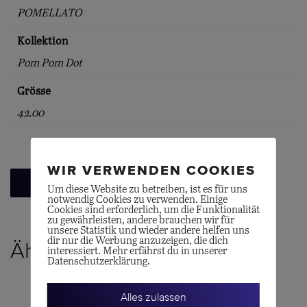
POMELLATO
Kollektion
Pom Pom Dot
Grösse
42.00
WIR VERWENDEN COOKIES
Zurück zur Übersicht
Um diese Website zu betreiben, ist es für uns
notwendig Cookies zu verwenden. Einige
Cookies sind erforderlich, um die Funktionalität
zu gewährleisten, andere brauchen wir für
unsere Statistik und wieder andere helfen uns
dir nur die Werbung anzuzeigen, die dich
Ähnliche Produkte
interessiert. Mehr erfährst du in unserer
Datenschutzerklärung.
Alles zulassen