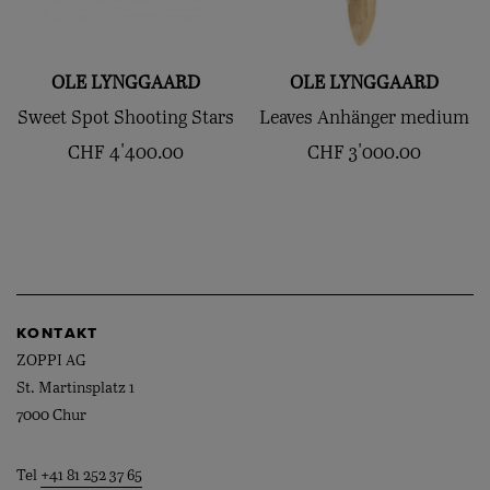
OLE LYNGGAARD
OLE LYNGGAARD
Sweet Spot Shooting Stars
Leaves Anhänger medium
CHF
4'400.00
CHF
3'000.00
KONTAKT
ZOPPI AG
St. Martinsplatz 1
7000 Chur
Tel
+41 81 252 37 65