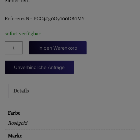
Sicherheit.
Referenz Nr. PCC4030O7000DB0MY
sofort verfügbar
Pom
In den Warenkorb
Pom
Dot
Unverbindliche Anfrage
Halskette
Menge
Details
Farbe
Roségold
Marke