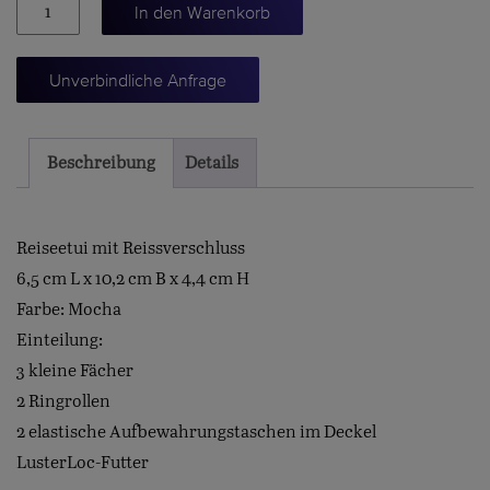
Reiseetui
In den Warenkorb
mit
Reissverschluss
Unverbindliche Anfrage
Menge
Beschreibung
Details
Reiseetui mit Reissverschluss
6,5 cm L x 10,2 cm B x 4,4 cm H
Farbe: Mocha
Einteilung:
3 kleine Fächer
2 Ringrollen
2 elastische Aufbewahrungstaschen im Deckel
LusterLoc-Futter