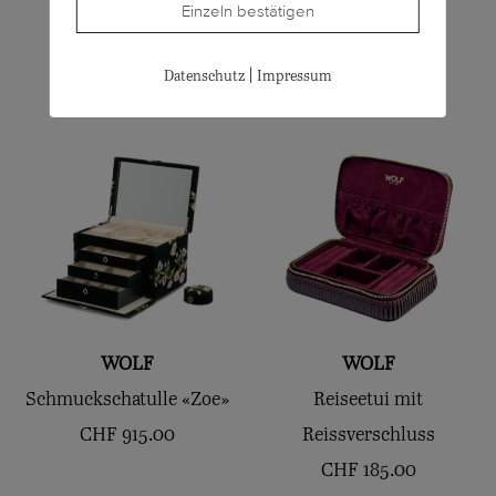
Einzeln bestätigen
CHF
510.00
Ivory
CHF
245.00
|
Datenschutz
Impressum
WOLF
WOLF
Schmuckschatulle «Zoe»
Reiseetui mit
CHF
915.00
Reissverschluss
CHF
185.00