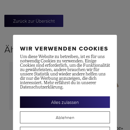
Zurück zur Übersicht
Ähnliche Produkte
WIR VERWENDEN COOKIES
Um diese Website zu betreiben, ist es für uns
notwendig Cookies zu verwenden. Einige
Cookies sind erforderlich, um die Funktionalität
zu gewährleisten, andere brauchen wir für
unsere Statistik und wieder andere helfen uns
dir nur die Werbung anzuzeigen, die dich
interessiert. Mehr erfährst du in unserer
Datenschutzerklärung.
Alles zulassen
Ablehnen
OLE LYNGGAARD
WOLF
Jewellery box
Schmucketui «Caroline»