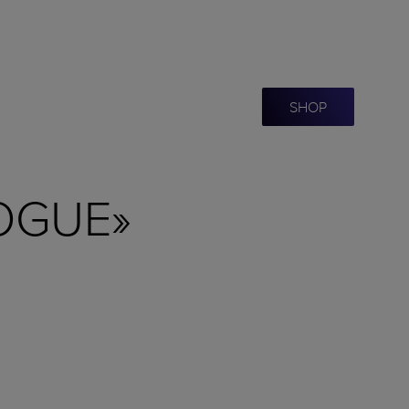
SHOP
OGUE»