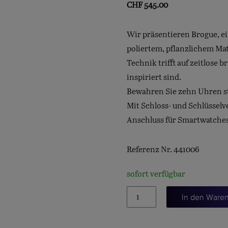
CHF
545.00
Wir präsentieren Brogue, ei
poliertem, pflanzlichem Mat
Technik trifft auf zeitlose 
inspiriert sind.
Bewahren Sie zehn Uhren sti
Mit Schloss- und Schlüsselv
Anschluss für Smartwatches
Referenz Nr. 441006
sofort verfügbar
UHRENSCHATULLE
In den Ware
"BROGUE"
Menge