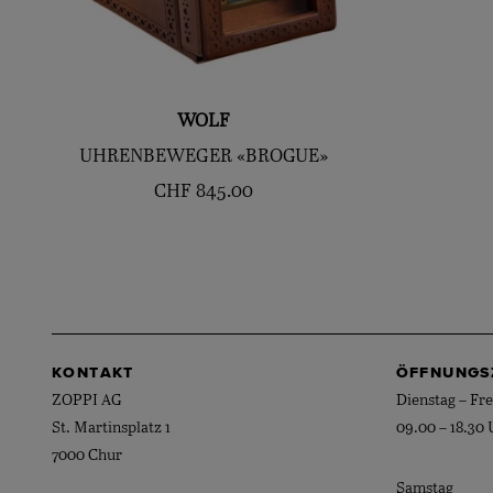
WOLF
UHRENBEWEGER «BROGUE»
CHF
845.00
KONTAKT
ÖFFNUNGS
ZOPPI AG
Dienstag – Fre
St. Martinsplatz 1
09.00 – 18.30 
7000 Chur
Samstag