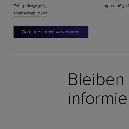
Tel
+41 81 252 37 65
09.00 – 16.30 
zoppi@zoppi.swiss
Beratungstermin vereinbaren
Bleiben
informie