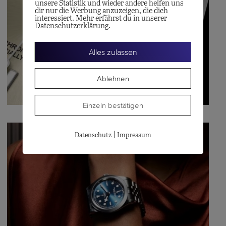
unsere Statistik und wieder andere helfen uns
dir nur die Werbung anzuzeigen, die dich
interessiert. Mehr erfährst du in unserer
Datenschutzerklärung.
Alles zulassen
Ablehnen
Einzeln bestätigen
|
Datenschutz
Impressum