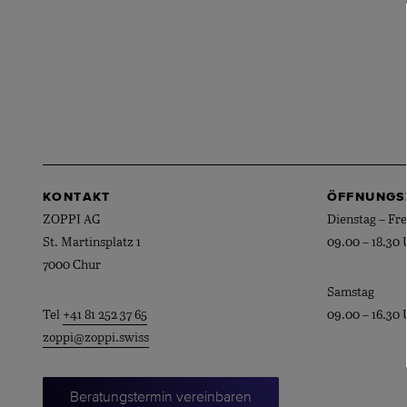
KONTAKT
ÖFFNUNGS
ZOPPI AG
Dienstag – Fre
St. Martinsplatz 1
09.00 – 18.30 
7000 Chur
Samstag
Tel
+41 81 252 37 65
09.00 – 16.30 
zoppi@zoppi.swiss
Beratungstermin vereinbaren