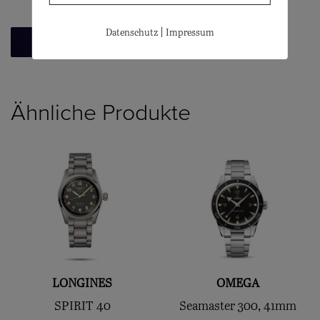
|
Datenschutz
Impressum
Zurück zur Übersicht
Ähnliche Produkte
LONGINES
OMEGA
SPIRIT 40
Seamaster 300, 41mm