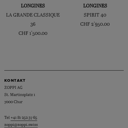
LONGINES
LONGINES
LA GRANDE CLASSIQUE
SPIRIT 40
36
CHF
2'950.00
CHF
1'500.00
KONTAKT
ZOPPI AG
St. Martinsplatz 1
7000 Chur
Tel
+41 81 252 37 65
zoppi@zoppi.swiss