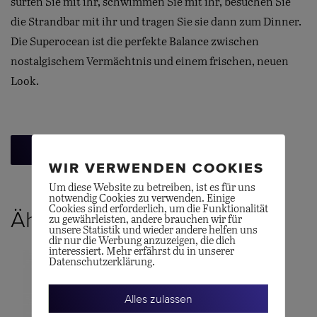
surfen Sie mit ihr, schwimmen Sie mit ihr, besuchen Sie
die Strandbar mit ihr und tragen Sie sie dann zum Dinner.
Die Superocean ist die perfekte Balance zwischen
nostalgischem Vermächtnis und einem frischen, neuen
Look.
Zurück zur Übersicht
WIR VERWENDEN COOKIES
Um diese Website zu betreiben, ist es für uns
notwendig Cookies zu verwenden. Einige
Cookies sind erforderlich, um die Funktionalität
Ähnliche Produkte
zu gewährleisten, andere brauchen wir für
unsere Statistik und wieder andere helfen uns
dir nur die Werbung anzuzeigen, die dich
interessiert. Mehr erfährst du in unserer
Datenschutzerklärung.
Alles zulassen