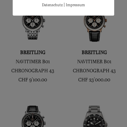
|
Datenschutz
Impressum
BREITLING
BREITLING
NAVITIMER B01
NAVITIMER B01
CHRONOGRAPH 43
CHRONOGRAPH 43
CHF
9'100.00
CHF
23'000.00