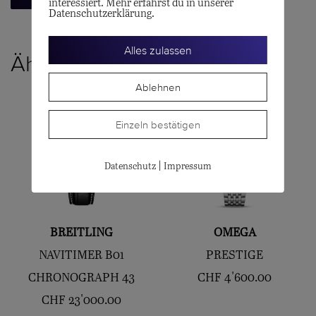
interessiert. Mehr erfährst du in unserer
Datenschutzerklärung.
Alles zulassen
Ähnliche Produkte
Ablehnen
Einzeln bestätigen
|
Datenschutz
Impressum
BREITLING
OMEGA
NAVITIMER B01
PRESTIGE
CHRONOGRAPH 43
CHF
4'600.00
CHF
23'000.00