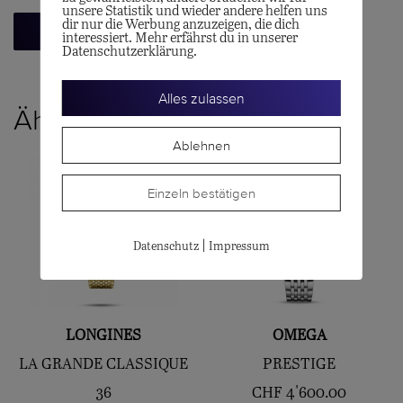
unsere Statistik und wieder andere helfen uns
dir nur die Werbung anzuzeigen, die dich
Zurück zur Übersicht
interessiert. Mehr erfährst du in unserer
Datenschutzerklärung.
Alles zulassen
Ähnliche Produkte
Ablehnen
Einzeln bestätigen
|
Datenschutz
Impressum
LONGINES
OMEGA
LA GRANDE CLASSIQUE
PRESTIGE
36
CHF
4'600.00