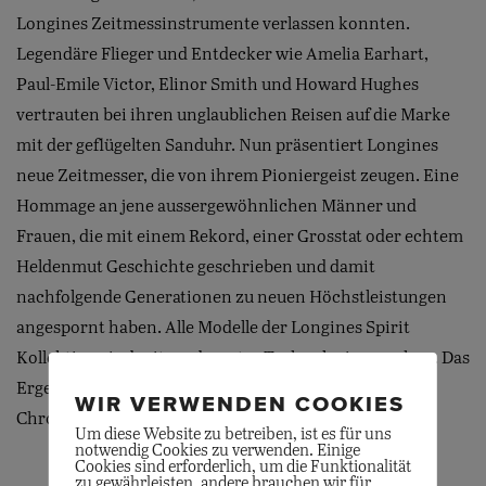
Longines Zeitmessinstrumente verlassen konnten.
Legendäre Flieger und Entdecker wie Amelia Earhart,
Paul-Emile Victor, Elinor Smith und Howard Hughes
vertrauten bei ihren unglaublichen Reisen auf die Marke
mit der geflügelten Sanduhr. Nun präsentiert Longines
neue Zeitmesser, die von ihrem Pioniergeist zeugen. Eine
Hommage an jene aussergewöhnlichen Männer und
Frauen, die mit einem Rekord, einer Grosstat oder echtem
Heldenmut Geschichte geschrieben und damit
nachfolgende Generationen zu neuen Höchstleistungen
angespornt haben. Alle Modelle der Longines Spirit
Kollektion sind mit modernster Technologie versehen. Das
Ergebnis: hochpräzise Uhrwerke, die durchweg als
WIR VERWENDEN COOKIES
Chronometer zertifiziert sind.
Um diese Website zu betreiben, ist es für uns
notwendig Cookies zu verwenden. Einige
Cookies sind erforderlich, um die Funktionalität
zu gewährleisten, andere brauchen wir für