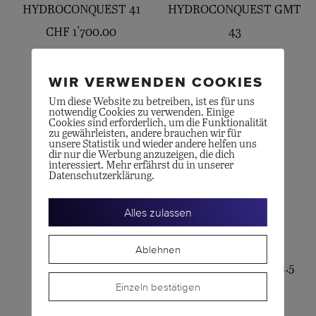
HYDROCONQUEST 41
HYDROCONQUEST GMT
CHF
1'700.00
43
CHF
2'800.00
WIR VERWENDEN COOKIES
Um diese Website zu betreiben, ist es für uns
notwendig Cookies zu verwenden. Einige
Cookies sind erforderlich, um die Funktionalität
zu gewährleisten, andere brauchen wir für
unsere Statistik und wieder andere helfen uns
dir nur die Werbung anzuzeigen, die dich
interessiert. Mehr erfährst du in unserer
Datenschutzerklärung.
Alles zulassen
LONGINES
LONGINES
Ablehnen
LEGEND DIVER 39
MINI-DOLCEVITA 21.5
Einzeln bestätigen
CHF
3'200.00
CHF
1'800.00