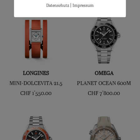
|
Datenschutz
Impressum
LONGINES
OMEGA
MINI-DOLCEVITA 21.5
PLANET OCEAN 600M
CHF
1'550.00
CHF
7'800.00