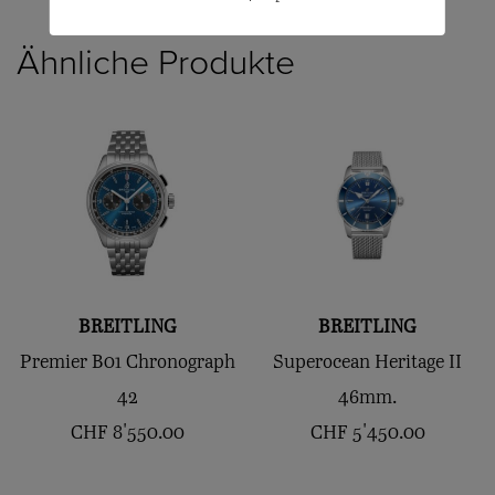
Ähnliche Produkte
BREITLING
BREITLING
Premier B01 Chronograph
Superocean Heritage II
42
46mm.
CHF
8'550.00
CHF
5'450.00