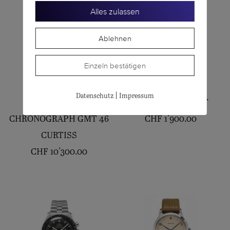
Alles zulassen
Ablehnen
Einzeln bestätigen
BREITLING
LONGINES
|
Datenschutz
Impressum
SUPER AVI B04
HYDROCONQUEST
CHRONOGRAPH GMT 46
CHF
1'900.00
CURTISS
CHF
10'300.00