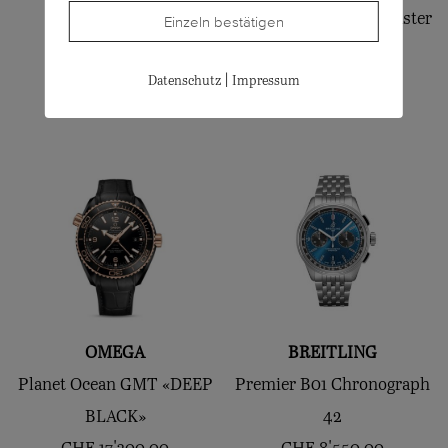
SPIRIT 42
Constellation Globemaster
Einzeln bestätigen
CHF
2'200.00
39mm
|
Datenschutz
Impressum
CHF
25'300.00
OMEGA
BREITLING
Planet Ocean GMT «DEEP
Premier B01 Chronograph
BLACK»
42