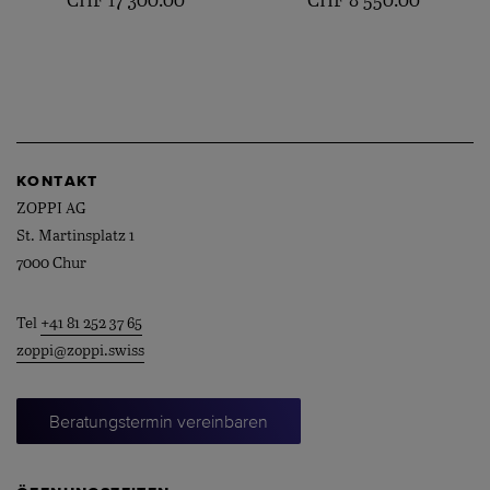
CHF
17'300.00
CHF
8'550.00
KONTAKT
ZOPPI AG
St. Martinsplatz 1
7000 Chur
Tel
+41 81 252 37 65
zoppi@zoppi.swiss
Beratungstermin vereinbaren