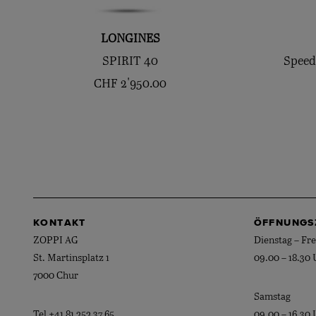
LONGINES
SPIRIT 40
Speed
CHF
2'950.00
KONTAKT
ÖFFNUNGS
ZOPPI AG
Dienstag – Fre
St. Martinsplatz 1
09.00 – 18.30 
7000 Chur
Samstag
Tel
+41 81 252 37 65
09.00 – 16.30 