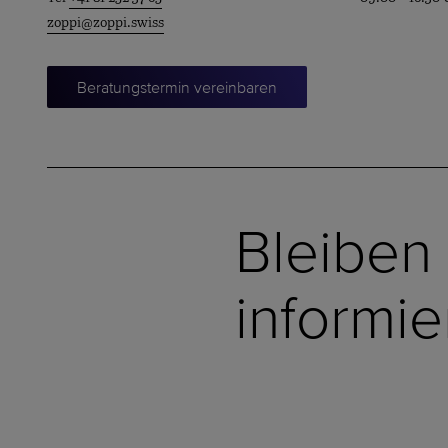
zoppi@zoppi.swiss
Beratungstermin vereinbaren
Bleiben
informie