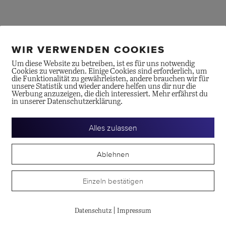
WIR VERWENDEN COOKIES
Um diese Website zu betreiben, ist es für uns notwendig
Cookies zu verwenden. Einige Cookies sind erforderlich, um
die Funktionalität zu gewährleisten, andere brauchen wir für
unsere Statistik und wieder andere helfen uns dir nur die
Werbung anzuzeigen, die dich interessiert. Mehr erfährst du
in unserer Datenschutzerklärung.
Alles zulassen
Ablehnen
 Rado True Open Heart Automatic einen Blick auf das ebenso el
ihe von Farben erhältlich, die charakteristisch für Rado sind. J
Einzeln bestätigen
nobloc-Gehäuses aus polierter Hightech-Keramik vor.
|
Datenschutz
Impressum