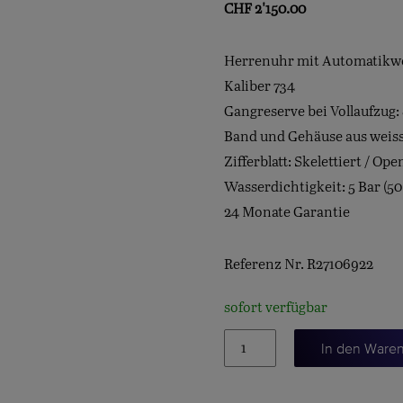
CHF
2'150.00
Herrenuhr mit Automatikw
Kaliber 734
Gangreserve bei Vollaufzug:
Band und Gehäuse aus wei
Zifferblatt: Skelettiert / Op
Wasserdichtigkeit: 5 Bar (50
24 Monate Garantie
Referenz Nr. R27106922
sofort verfügbar
True
In den Ware
Openheart
Menge