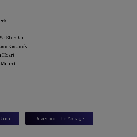
erk
 80 Stunden
ssem Keramik
en Heart
 Meter)
nkorb
Unverbindliche Anfrage