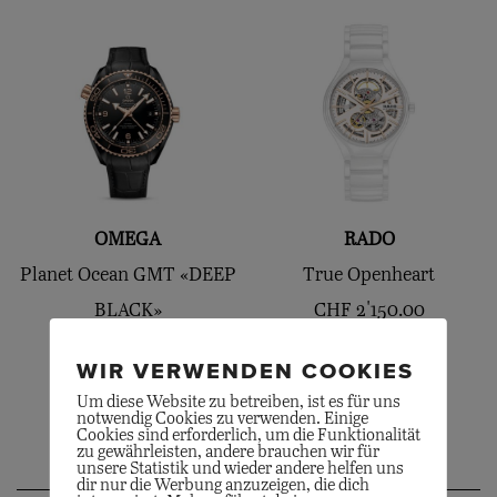
OMEGA
RADO
Planet Ocean GMT «DEEP
True Openheart
BLACK»
CHF
2'150.00
CHF
17'300.00
WIR VERWENDEN COOKIES
Um diese Website zu betreiben, ist es für uns
notwendig Cookies zu verwenden. Einige
Cookies sind erforderlich, um die Funktionalität
zu gewährleisten, andere brauchen wir für
unsere Statistik und wieder andere helfen uns
dir nur die Werbung anzuzeigen, die dich