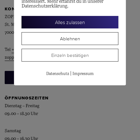
interessiert. Mehr erfährst du in unserer
Datenschutzerklärung.
KONTAKT
ZOPPI AG
Alles zulassen
St. Martinsplatz 1
7000 Chur
Ablehnen
Tel
+41 81 252 37 65
Einzeln bestätigen
zoppi@zoppi.swiss
|
Datenschutz
Impressum
Beratungstermin vereinbaren
ÖFFNUNGSZEITEN
Dienstag – Freitag
09.00 – 18.30 Uhr
Samstag
09.00 – 16.30 Uhr