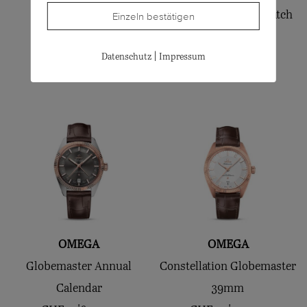
SPIRIT 42
Speedmaster Moonwatch
Einzeln bestätigen
CHF
2'200.00
42
|
Datenschutz
Impressum
CHF
6'600.00
OMEGA
OMEGA
Globemaster Annual
Constellation Globemaster
Calendar
39mm