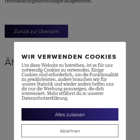
Hochleistungstechnologie ansprechen.
Zurück zur Übersicht
WIR VERWENDEN COOKIES
Ähnliche Produkte
Um diese Website zu betreiben, ist es für uns
notwendig Cookies zu verwenden. Einige
Cookies sind erforderlich, um die Funktionalität
zu gewährleisten, andere brauchen wir für
unsere Statistik und wieder andere helfen uns
dir nur die Werbung anzuzeigen, die dich
interessiert. Mehr erfährst du in unserer
Datenschutzerklärung.
Alles zulassen
Ablehnen
LONGINES
OMEGA