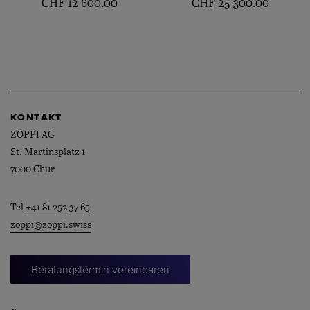
CHF
12'600.00
CHF
25'300.00
KONTAKT
ZOPPI AG
St. Martinsplatz 1
7000 Chur
Tel
+41 81 252 37 65
zoppi@zoppi.swiss
Beratungstermin vereinbaren