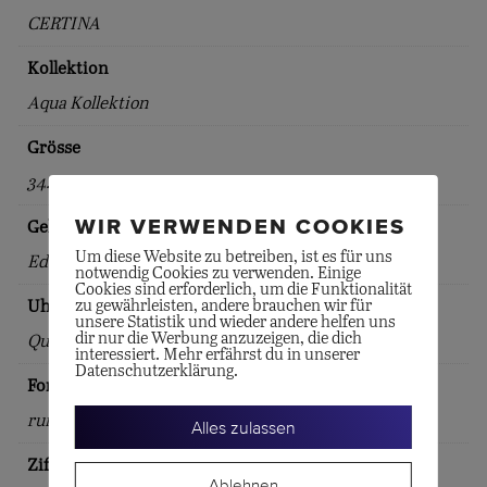
CERTINA
Kollektion
Aqua Kollektion
Grösse
34.50
WIR VERWENDEN COOKIES
Gehäuse
Um diese Website zu betreiben, ist es für uns
Edelstahl
notwendig Cookies zu verwenden. Einige
Cookies sind erforderlich, um die Funktionalität
Uhrwerk
zu gewährleisten, andere brauchen wir für
unsere Statistik und wieder andere helfen uns
dir nur die Werbung anzuzeigen, die dich
Quarzwerk
interessiert. Mehr erfährst du in unserer
Datenschutzerklärung.
Form
rund
Alles zulassen
Zifferblattfarbe
Ablehnen