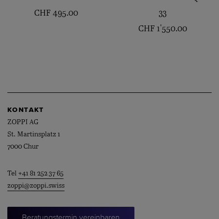
CHF
495.00
33
CHF
1'550.00
KONTAKT
ZOPPI AG
St. Martinsplatz 1
7000 Chur
Tel
+41 81 252 37 65
zoppi@zoppi.swiss
Beratungstermin vereinbaren