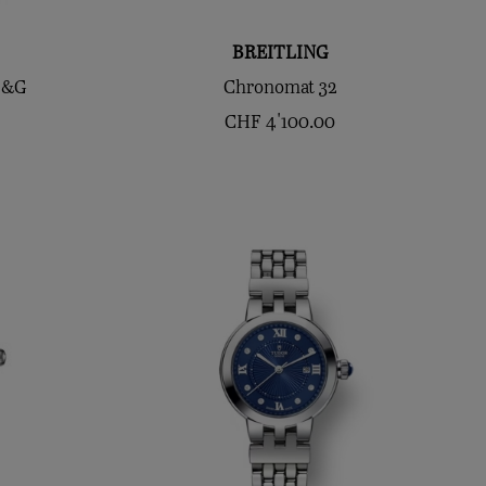
BREITLING
S&G
Chronomat 32
CHF
4'100.00