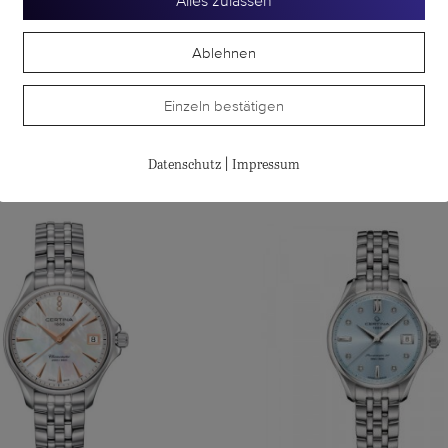
Alles zulassen
Ablehnen
LONGINES
LONGINES
-VITA 20.8 x 32.0MM
DOLCEVITA 23
Einzeln bestätigen
CHF
1'400.00
CHF
6'200.00
|
Datenschutz
Impressum