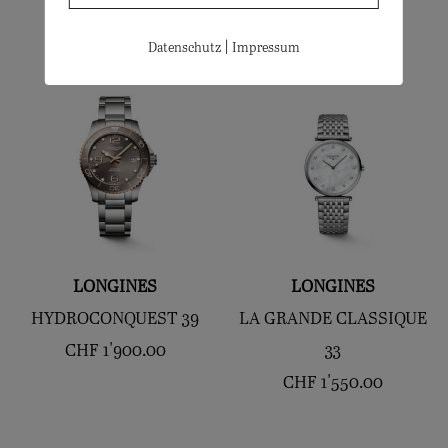
CHF
5'700.00
CHF
4'100.00
|
Datenschutz
Impressum
LONGINES
LONGINES
HYDROCONQUEST 39
LA GRANDE CLASSIQUE
CHF
1'900.00
33
CHF
1'550.00