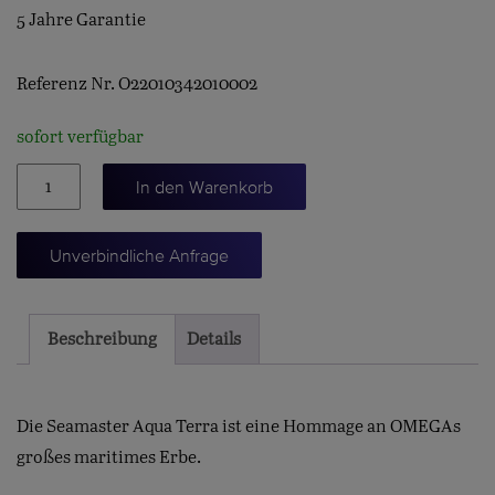
5 Jahre Garantie
Referenz Nr. O22010342010002
sofort verfügbar
Aqua
In den Warenkorb
Terra
Shades,
Unverbindliche Anfrage
violett,
34mm
Menge
Beschreibung
Details
Die Seamaster Aqua Terra ist eine Hommage an OMEGAs
großes maritimes Erbe.