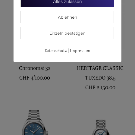
Alles zulassen
Ablehnen
Einzeln bestätigen
|
Datenschutz
Impressum
BREITLING
LONGINES
Chronomat 32
HERITAGE CLASSIC
CHF
4'100.00
TUXEDO 38.5
CHF
2'150.00