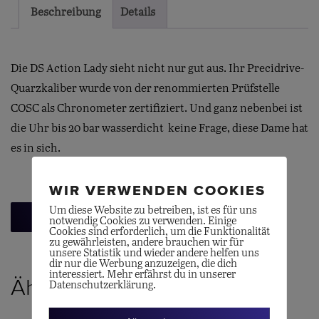
Beschreibung
Details
Die DS Action Lady sieht nicht nur gut aus. Ihr Precidrive-
Quarzkaliber wurde von der renommierten Prüfstelle
COSC als Chronometer zertifiziert. Und ganz nebenbei ist
die Uhr bis 20 bar wasserdicht  keine Frage, diese Dame hat
es in sich.
WIR VERWENDEN COOKIES
Um diese Website zu betreiben, ist es für uns
Zurück zur Übersicht
notwendig Cookies zu verwenden. Einige
Cookies sind erforderlich, um die Funktionalität
zu gewährleisten, andere brauchen wir für
unsere Statistik und wieder andere helfen uns
dir nur die Werbung anzuzeigen, die dich
interessiert. Mehr erfährst du in unserer
Ähnliche Produkte
Datenschutzerklärung.