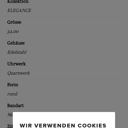
Kollektion
ELEGANCE
Grösse
34.00
Gehäuse
Edelstahl
Uhrwerk
Quarzwerk
Form
rund
Bandart
Metallband
WIR VERWENDEN COOKIES
Zifferblattfarbe