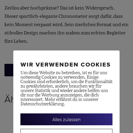
Zeitlos aber hochpräzise? Das ist kein Widerspruch.
Dieser sportlich-elegante Chronometer sorgt dafür, dass
kein Moment verpasst wird. Sein zierliches Format und ein
stilvolles Design machen ihn zudem zum echten Begleiter
fürs Leben.
WIR VERWENDEN COOKIES
Zurück zur Übersicht
Um diese Website zu betreiben, ist es für uns
notwendig Cookies zu verwenden. Einige
Cookies sind erforderlich, um die Funktionalität
zu gewährleisten, andere brauchen wir für
unsere Statistik und wieder andere helfen uns
dir nur die Werbung anzuzeigen, die dich
Ähnliche Produkte
interessiert. Mehr erfährst du in unserer
Datenschutzerklärung.
Alles zulassen