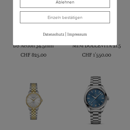
Ablehnen
Einzeln bestätigen
|
Datenschutz
Impressum
CERTINA
LONGINES
DS Action 34.5mm
MINI DOLCEVITA 21.5
CHF
825.00
CHF
1'550.00