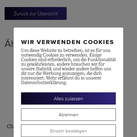
Zurück zur Übersicht
Ähnliche Produkte
WIR VERWENDEN COOKIES
Um diese Website zu betreiben, ist es für uns
notwendig Cookies zu verwenden. Einige
Cookies sind erforderlich, um die Funktionalität
zu gewährleisten, andere brauchen wir für
unsere Statistik und wieder andere helfen uns
dir nur die Werbung anzuzeigen, die dich
interessiert. Mehr erfährst du in unserer
Datenschutzerklärung.
Alles zulassen
Ablehnen
BREITLING
CERTINA
Chronomat Automatic 36
DS-8
Einzeln bestätigen
CHF
5'700.00
CHF
625.00