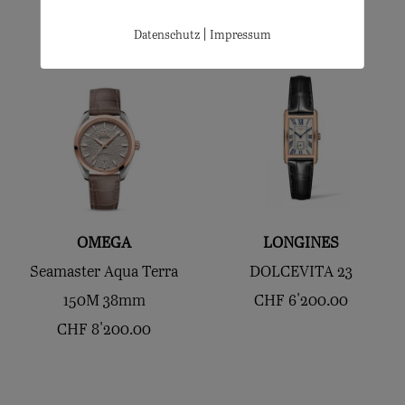
|
Datenschutz
Impressum
OMEGA
LONGINES
Seamaster Aqua Terra
DOLCEVITA 23
150M 38mm
CHF
6'200.00
CHF
8'200.00