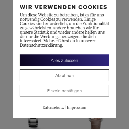
WIR VERWENDEN COOKIES
Um diese Website zu betreiben, ist es für uns
notwendig Cookies zu verwenden. Einige
Cookies sind erforderlich, um die Funktionalität
zu gewährleisten, andere brauchen wir für
unsere Statistik und wieder andere helfen uns
dir nur die Werbung anzuzeigen, die dich
interessiert. Mehr erfährst du in unserer
CERTINA
LONGINES
Datenschutzerklärung.
DS-8 Moon Phase
PRIMALUNA 30
Alles zulassen
CHF
495.00
CHF
1'700.00
Ablehnen
Einzeln bestätigen
|
Datenschutz
Impressum