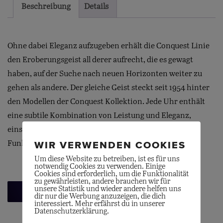
Beschreibung
Details
Ohne dabei Eleganz aufzugeben erhält die Conquest Linie
den Eroberungsgeist all derer aufrecht, die es gewagt
haben, auf der Suche nach neuen Horizonten weiter zu
gehen als andere. Der gleiche Geist steckt seit 1954 hinter
den Modellen der Conquest Kollektion. Jede Uhr enthält
eine subtile Kombination von Leistung und Eleganz,
einschließlich der anspruchsvollsten technischen
Funktionen.
WIR VERWENDEN COOKIES
Um diese Website zu betreiben, ist es für uns
notwendig Cookies zu verwenden. Einige
Cookies sind erforderlich, um die Funktionalität
zu gewährleisten, andere brauchen wir für
unsere Statistik und wieder andere helfen uns
Zurück zur Übersicht
dir nur die Werbung anzuzeigen, die dich
interessiert. Mehr erfährst du in unserer
Datenschutzerklärung.