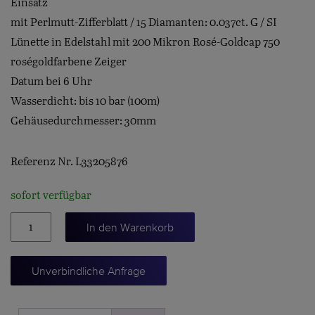
Einsatz
mit Perlmutt-Zifferblatt / 15 Diamanten: 0.037ct. G / SI
Lünette in Edelstahl mit 200 Mikron Rosé-Goldcap 750
roségoldfarbene Zeiger
Datum bei 6 Uhr
Wasserdicht: bis 10 bar (100m)
Gehäusedurchmesser: 30mm
Referenz Nr. L33205876
sofort verfügbar
CONQUEST
In den Warenkorb
30
Menge
Unverbindliche Anfrage