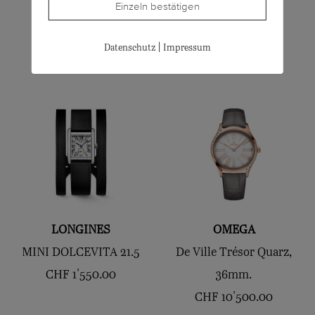
Einzeln bestätigen
CHF
495.00
TUXEDO 38.5
CHF
2'150.00
|
Datenschutz
Impressum
LONGINES
OMEGA
MINI DOLCEVITA 21.5
De Ville Trésor Quarz,
CHF
1'550.00
36mm.
CHF
10'500.00