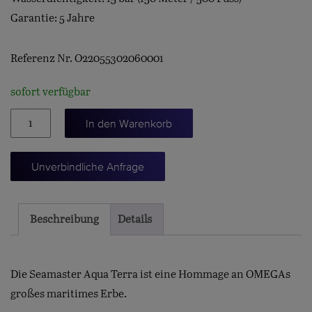
Garantie: 5 Jahre
Referenz Nr. O22055302060001
sofort verfügbar
Seamaster
In den Warenkorb
Aqua
Terra
Unverbindliche Anfrage
150M
Menge
Beschreibung
Details
Die Seamaster Aqua Terra ist eine Hommage an OMEGAs
großes maritimes Erbe.