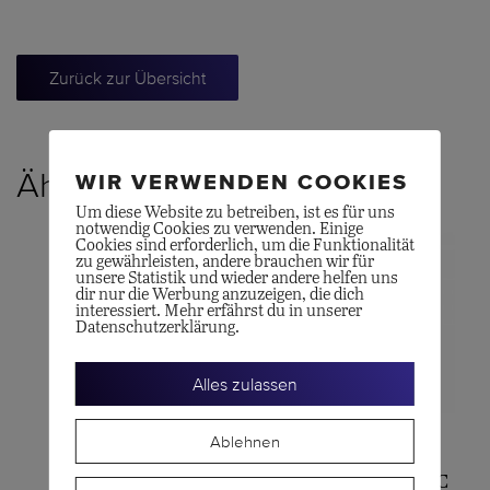
Zurück zur Übersicht
Ähnliche Produkte
WIR VERWENDEN COOKIES
Um diese Website zu betreiben, ist es für uns
notwendig Cookies zu verwenden. Einige
Cookies sind erforderlich, um die Funktionalität
zu gewährleisten, andere brauchen wir für
unsere Statistik und wieder andere helfen uns
dir nur die Werbung anzuzeigen, die dich
interessiert. Mehr erfährst du in unserer
Datenschutzerklärung.
Alles zulassen
Ablehnen
CERTINA
LONGINES
DS-8 Moon Phase
HERITAGE CLASSIC