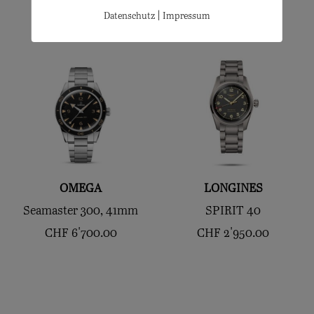
|
Datenschutz
Impressum
OMEGA
LONGINES
Seamaster 300, 41mm
SPIRIT 40
CHF
6'700.00
CHF
2'950.00