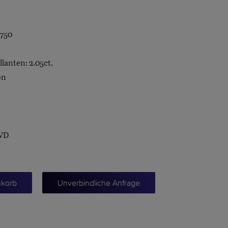
 750
llanten: 2.05ct.
on
 WD
nkorb
Unverbindliche Anfrage