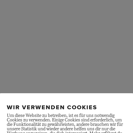
Menge
WIR VERWENDEN COOKIES
Um diese Website zu betreiben, ist es für uns notwendig
Cookies zu verwenden. Einige Cookies sind erforderlich, um
die Funktionalität zu gewährleisten, andere brauchen wir für
unsere Statistik und wieder andere helfen uns dir nur die