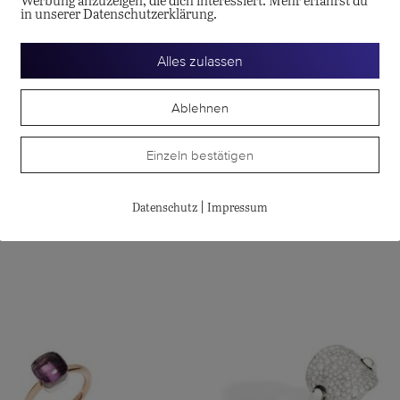
Werbung anzuzeigen, die dich interessiert. Mehr erfährst du
in unserer Datenschutzerklärung.
inger eines Kindes an den eines Erwachsenen angepasst werden k
Alles zulassen
Ablehnen
Einzeln bestätigen
te
|
Datenschutz
Impressum