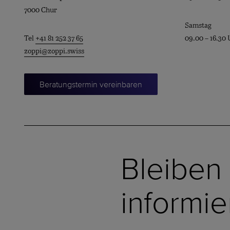
7000 Chur
Samstag
Tel
+41 81 252 37 65
09.00 – 16.30 
zoppi@zoppi.swiss
Beratungstermin vereinbaren
Bleiben
informie