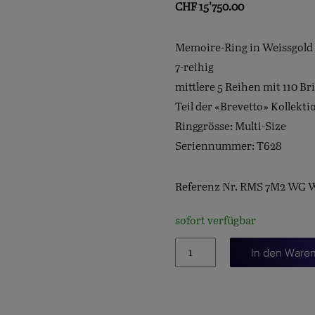
CHF
15'750.00
Memoire-Ring in Weissgold
7-reihig
mittlere 5 Reihen mit 110 Bri
Teil der «Brevetto» Kollekti
Ringgrösse: Multi-Size
Seriennummer: T628
Referenz Nr. RMS 7M2 WG
sofort verfügbar
Brevetto-
In den Ware
Ring
Multi-
Size