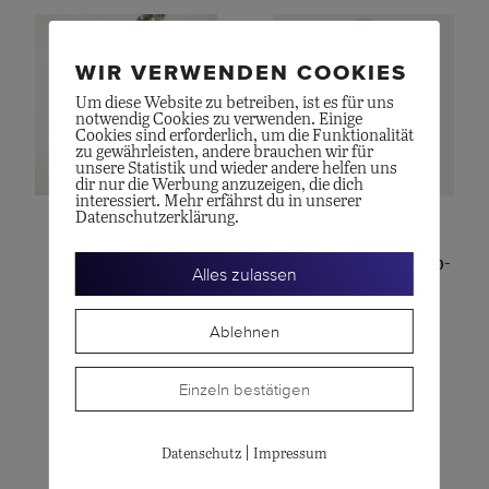
WIR VERWENDEN COOKIES
Um diese Website zu betreiben, ist es für uns
notwendig Cookies zu verwenden. Einige
Cookies sind erforderlich, um die Funktionalität
zu gewährleisten, andere brauchen wir für
unsere Statistik und wieder andere helfen uns
dir nur die Werbung anzuzeigen, die dich
interessiert. Mehr erfährst du in unserer
Datenschutzerklärung.
GELLNER
POMELLATO
Marutea-Collier
Fancy Rotgold Pyrop-
Alles zulassen
CHF
7'150.00
Granat
Ablehnen
CHF
8'400.00
Einzeln bestätigen
|
Datenschutz
Impressum