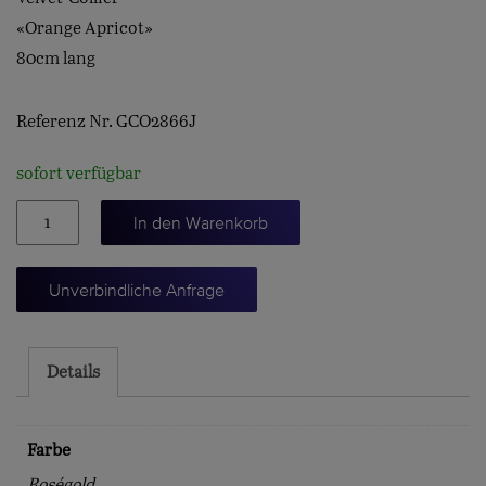
«Orange Apricot»
80cm lang
Referenz Nr. GCO2866J
sofort verfügbar
Collier
In den Warenkorb
"Velvet",
80cm.
Unverbindliche Anfrage
Menge
Details
Farbe
Roségold