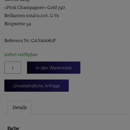
«Pink Champagner» Gold 750
Brillanten total 0.11ct. G-Vs
Ringweite 54
Referenz Nr. GAN20061P
sofort verfügbar
Damenring
In den Warenkorb
"Goccia"
Menge
Unverbindliche Anfrage
Details
Farbe