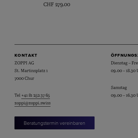
CHF
279.00
KONTAKT
ÖFFNUNGS
ZOPPI AG
Dienstag – Fre
St. Martinsplatz 1
09.00 – 18.30 
7000 Chur
Samstag
Tel
+41 81 252 37 65
09.00 – 16.30 
zoppi@zoppi.swiss
Beratungstermin vereinbaren