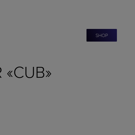
SHOP
 «CUB»