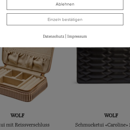
te
Ablehnen
Einzeln bestätigen
|
Datenschutz
Impressum
WOLF
WOLF
tui mit Reissverschluss
Schmucketui «Caroline»