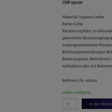
CHF
730.00
Material: Veganes Leder
Farbe: Grün
Rotationszyklen: 10 Sekund
patentierte Rotationsprogra
vorprogrammierten Pausen
Richtungseinstellungen: Bid
Batterieoption: Betrieb mi
enthalten) oder AA-Batterie
Referenz Nr. 461241
sofort verfügbar
DOPPEL-
In den Ware
UHRENBEWEGER